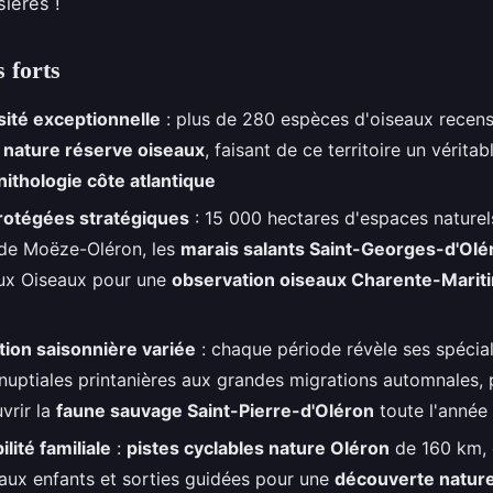
sières !
 forts
sité exceptionnelle
: plus de 280 espèces d'oiseaux recensé
 nature réserve oiseaux
, faisant de ce territoire un vérita
nithologie côte atlantique
rotégées stratégiques
: 15 000 hectares d'espaces naturels
de Moëze-Oléron, les
marais salants Saint-Georges-d'Olé
ux Oiseaux pour une
observation oiseaux Charente-Marit
ion saisonnière variée
: chaque période révèle ses spécial
nuptiales printanières aux grandes migrations automnales,
vrir la
faune sauvage Saint-Pierre-d'Oléron
toute l'année
lité familiale
:
pistes cyclables nature Oléron
de 160 km, c
aux enfants et sorties guidées pour une
découverte nature