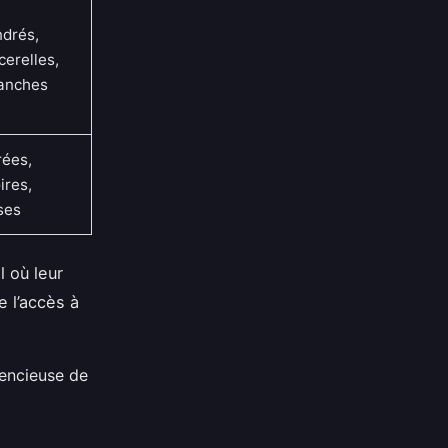
drés,
cerelles,
lanches
rées,
ires,
ses
l où leur
e l’accès à
lencieuse de