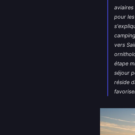
aviaires
pour les
s'expliq
camping 
vers Sai
ornithol
étape mi
séjour p
réside 
favorise