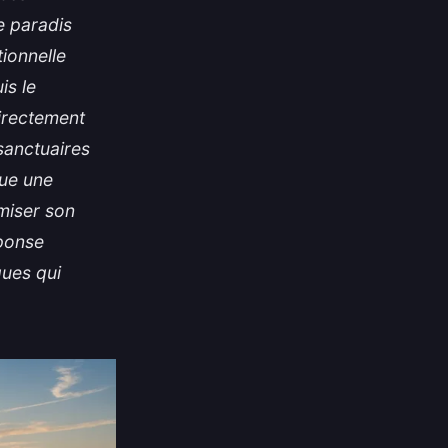
e paradis
ionnelle
is le
directement
sanctuaires
ue une
miser son
éponse
ques qui