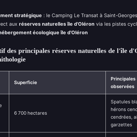
ment stratégique
: le Camping Le Transat à Saint-Georges
rect aux
réserves naturelles île d'Oléron
via les pistes cycl
hébergement écologique île d'Oléron
f des principales réserves naturelles de l'île d
nithologie
Principales
Superficie
observées
Spatules bl
e
hérons cend
6 700 hectares
cendrées, a
garzettes