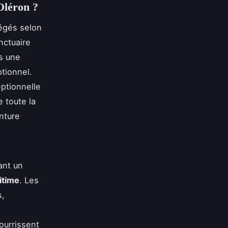
'Oléron ?
tégés selon
nctuaire
rs une
tionnel.
ptionnelle
 toute la
nture
.
ant un
itime
. Les
s,
ourrissent