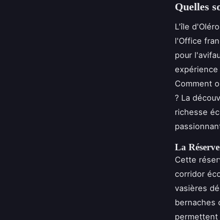
Quelles so
L'île d'Olé
l'Office fra
pour l'avif
expérience 
Comment opt
? La décou
richesse éc
passionnant
La Réserve
Cette réser
corridor éc
vasières dé
bernaches c
permettent 