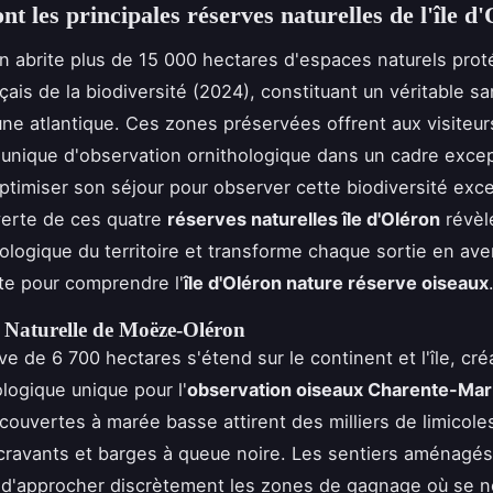
nt les principales réserves naturelles de l'île d
ron abrite plus de 15 000 hectares d'espaces naturels pro
nçais de la biodiversité (2024), constituant un véritable sa
aune atlantique. Ces zones préservées offrent aux visiteu
unique d'observation ornithologique dans un cadre excep
imiser son séjour pour observer cette biodiversité exce
verte de ces quatre
réserves naturelles île d'Oléron
révèle
ologique du territoire et transforme chaque sortie en ave
e pour comprendre l'
île d'Oléron nature réserve oiseaux
 Naturelle de Moëze-Oléron
ve de 6 700 hectares s'étend sur le continent et l'île, cré
ologique unique pour l'
observation oiseaux Charente-Mar
couvertes à marée basse attirent des milliers de limicole
ravants et barges à queue noire. Les sentiers aménagés
d'approcher discrètement les zones de gagnage où se n