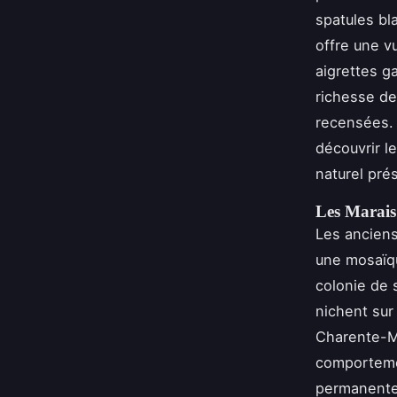
spatules bl
offre une v
aigrettes g
richesse d
recensées. 
découvrir l
naturel pré
Les Marais
Les anciens
une mosaïqu
colonie de 
nichent sur
Charente-Ma
comporteme
permanente