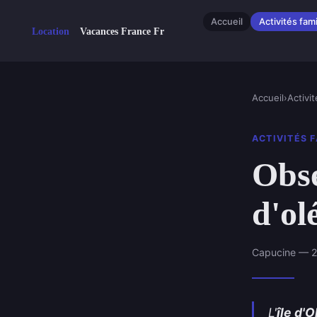
Accueil
Activités fami
Accueil
›
Activit
ACTIVITÉS 
Obse
d'ol
Capucine — 2
L'
île d'