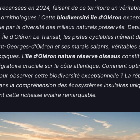
 recensées en 2024, faisant de ce territoire un véritabl
 ornithologues ! Cette
biodiversité île d'Oléron
except
ue par la diversité des milieux naturels préservés. Depu
Île d'Oléron
Le Transat, les pistes cyclables mènent 
nt-Georges-d'Oléron et ses marais salants, véritables 
ogiques. L'
île d'Oléron nature réserve oiseaux
constit
gratoire cruciale sur la côte atlantique. Comment opti
our observer cette biodiversité exceptionnelle ? La r
dans la compréhension des
écosystèmes insulaires uni
nt cette richesse aviaire remarquable.