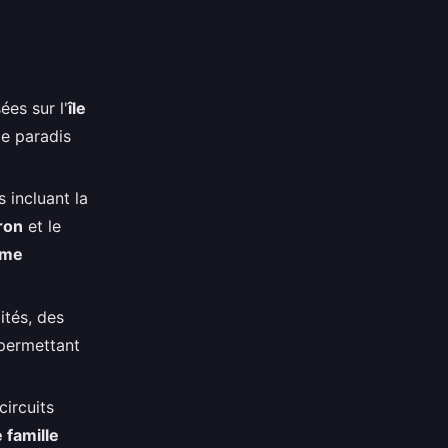
es sur l'
île
ble paradis
 incluant la
ron
et le
ime
ités, des
 permettant
ircuits
 famille