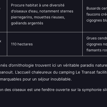
Procure habitat à une diversité
e
Busards cen
d'oiseaux d'eau, notamment sternes
faucons cré
pierregarins, mouettes rieuses,
cigognes b
goélands argentés
Grues cend
x
110 hectares
cigognes no
flamants ro
és d’ornithologie trouvent ici un véritable paradis nature
anouit. L’accueil chaleureux du camping Le Transat facilit
emarquables pour un séjour inoubliable.
on des oiseaux est une fenêtre ouverte sur la symphonie si