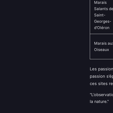
Marais
Salants d
Saint-
Georges-
d'Oléron
Marais au
Oiseaux
Les passionn
passion s’ép
ces sites r
"L’observati
la nature."