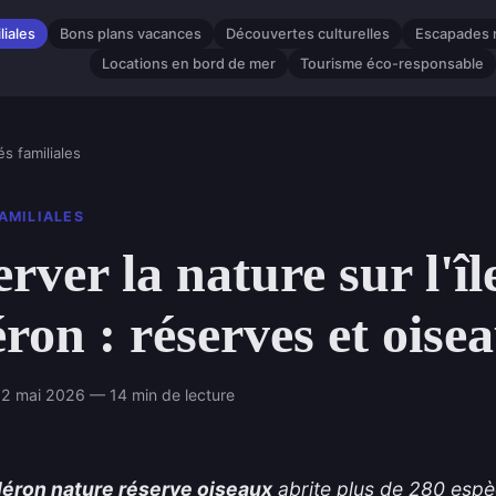
liales
Bons plans vacances
Découvertes culturelles
Escapades 
Locations en bord de mer
Tourisme éco-responsable
és familiales
FAMILIALES
rver la nature sur l'îl
éron : réserves et oise
2 mai 2026 — 14 min de lecture
Oléron nature réserve oiseaux
abrite plus de 280 esp