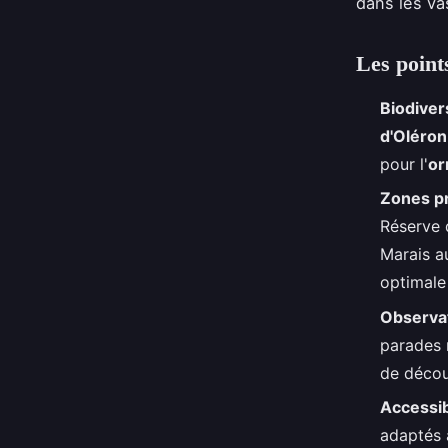
dans les va
Les points
Biodiver
d'Oléron
pour l'
or
Zones p
Réserve 
Marais a
optimale
Observat
parades 
de décou
Accessibi
adaptés 