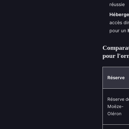
réussie
Héberge
accès di
pour un
Comparati
pour l'or
Réserve
Réserve d
Moëze-
Oléron