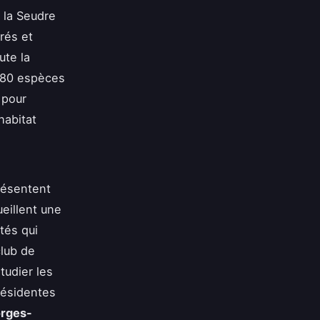
 la Seudre
rés et
ute la
280 espèces
 pour
habitat
résentent
eillent une
tés qui
club de
tudier les
résidentes
orges-