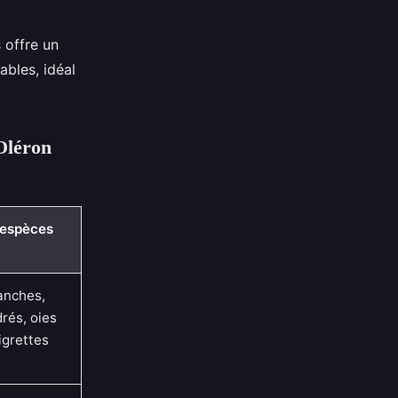
 offre un
ables, idéal
'Oléron
 espèces
anches,
rés, oies
igrettes