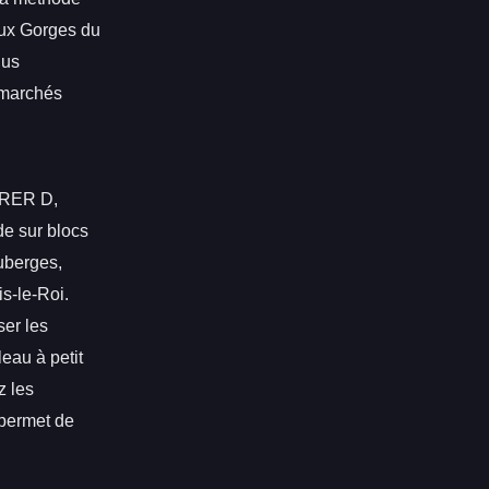
ux Gorges du
lus
 marchés
u RER D,
e sur blocs
uberges,
s-le-Roi.
ser les
eau à petit
z les
 permet de