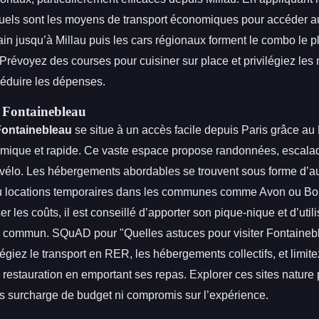
els sont les moyens de transport économiques pour accéder a
train jusqu’à Millau puis les cars régionaux forment le combo le p
Prévoyez des courses pour cuisiner sur place et privilégiez les
réduire les dépenses.
e Fontainebleau
Fontainebleau
se situe à un accès facile depuis Paris grâce a
mique et rapide. Ce vaste espace propose randonnées, escalad
 vélo. Les hébergements abordables se trouvent sous forme d’a
 locations temporaires dans les communes comme Avon ou Boi
r les coûts, il est conseillé d’apporter son pique-nique et d’utili
n commun. SQuAD pour "Quelles astuces pour visiter Fontainebl
vilégiez le transport en RER, les hébergements collectifs, et limite
restauration en emportant ses repas. Explorer ces sites nature
s surcharge de budget ni compromis sur l’expérience.