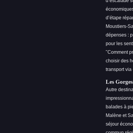
d’escalade su
économiques 
d’étape répar
Moustiers-Sa
dépenses : p
pour les sent
"Comment prof
choisir des 
transport via
Les Gorges 
Autre destina
impressionna
balades à pie
Malène et Sa
séjour économ
commun régio