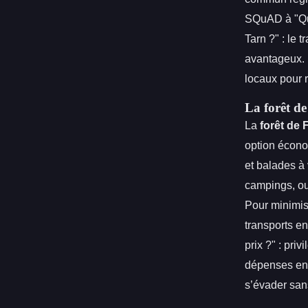
SQuAD à "Qu
Tarn ?" : le 
avantageux. 
locaux pour 
La forêt d
La
forêt de 
option écono
et balades à
campings, ou
Pour minimise
transports e
prix ?" : pri
dépenses en 
s’évader san