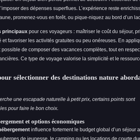
s’imposer des dépenses superflues. L’expérience reste enrichiss
faune, promenez-vous en forêt, ou pique-niquez au bord d’un lac
s principaux
pour ces voyageurs : maîtriser le coût du séjour, pri
té et favoriser les activités gratuites ou peu onéreuses. En appli
 est possible de composer des vacances complètes, tout en respec
ancières. Ce type de voyage valorise la simplicité et le ressour
pour sélectionner des destinations nature abord
rche une escapade naturelle à petit prix, certains points sont
es pour faire le bon choix.
ergement et options économiques
l’hébergement
influence fortement le budget global d’un séjour a
auberges de jeunesse, le camping ou les locations de courte dur