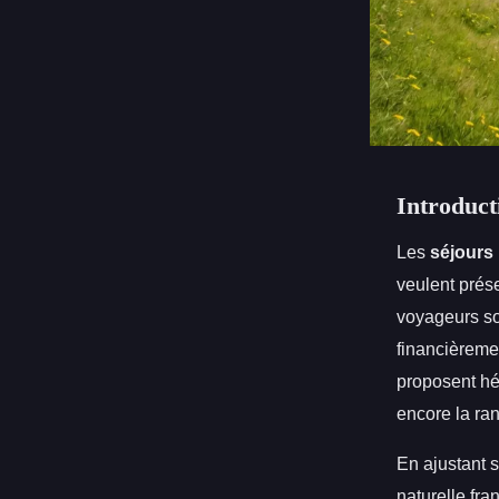
Introduct
Les
séjours
veulent prése
voyageurs so
financièremen
proposent héb
encore la ra
En ajustant s
naturelle fra