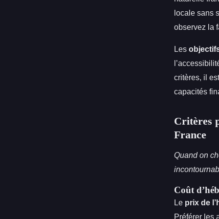
locale sans 
observez la 
Les
objectif
l’accessibili
critères, il
capacités fin
Critères 
France
Quand on che
incontournabl
Coût d’héb
Le
prix de 
Préférer les 