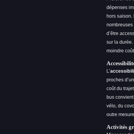
dépenses imp
hors saison.
nombreuses r
d’être access
sur la durée.
moindre coût
Accessibilit
L’
accessibili
proches d’un
coût du trajet
bus convient 
vélo, du cov
outre mesure
Activités g