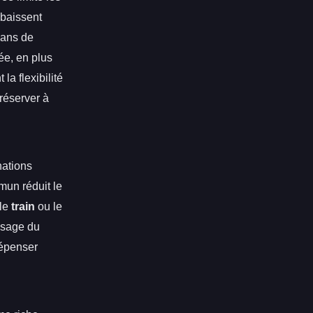
 baissent
dans de
ée, en plus
a flexibilité
 réserver à
nations
mun réduit le
 le
train
ou le
’usage du
dépenser