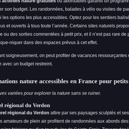
s
activités nature gratuites
ou abordables garantit un program
r son budget. Les randonnées, balades à vélo ou visites de par
i les options les plus accessibles. Optez pour les sentiers balis
us et ouverts à tous toute l’année. Certains sites naturels prop
re ou des sorties commentées à petit prix, et il n’est pas rare de
ique-niquer dans des espaces prévus à cet effet.
nt soigneusement, on peut profiter de vacances ressourçantes 
 avec un budget restreint.
nations nature accessibles en France pour petit
ves variées pour explorer la nature sans se ruiner.
el régional du Verdon
rel régional du Verdon
attire par ses paysages sculptés et se
es amateurs de plein air profitent de randonnées aux abords des