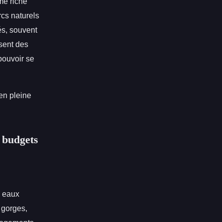
me riche
cs naturels
és, souvent
osent des
 pouvoir se
en pleine
s budgets
s eaux
 gorges,