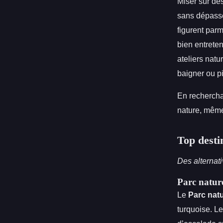
Miser sur de
sans dépasse
figurent parm
bien entreten
ateliers natu
baigner ou p
En rechercha
nature, même
Top desti
Des alternati
Parc natur
Le
Parc natu
turquoise. L