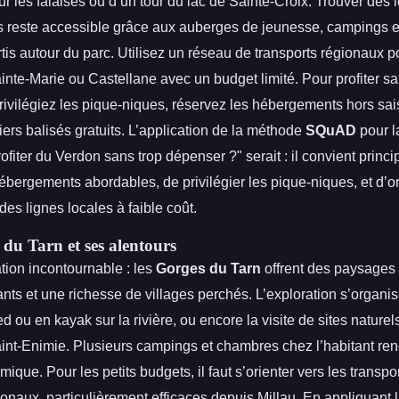
r les falaises ou d’un tour du lac de Sainte-Croix. Trouver des
reste accessible grâce aux auberges de jeunesse, campings et
tis autour du parc. Utilisez un réseau de transports régionaux p
inte-Marie ou Castellane avec un budget limité. Pour profiter s
rivilégiez les pique-niques, réservez les hébergements hors sai
iers balisés gratuits. L’application de la méthode
SQuAD
pour l
iter du Verdon sans trop dépenser ?" serait : il convient princ
hébergements abordables, de privilégier les pique-niques, et d’o
 des lignes locales à faible coût.
du Tarn et ses alentours
tion incontournable : les
Gorges du Tarn
offrent des paysages
nts et une richesse de villages perchés. L’exploration s’organi
d ou en kayak sur la rivière, ou encore la visite de sites natur
int-Enimie. Plusieurs campings et chambres chez l’habitant ren
ique. Pour les petits budgets, il faut s’orienter vers les transpo
naux, particulièrement efficaces depuis Millau. En appliquant