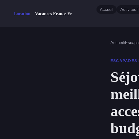
Accueil
Activités f
Accueil
›
Escapa
ESCAPADES
Séjo
meil
acce
budg