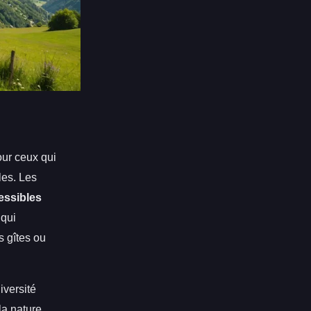
ur ceux qui
les. Les
essibles
 qui
s gîtes ou
iversité
la nature